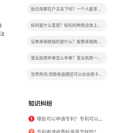
的权益？家庭暴力可以诉讼离婚吗？
拆迁房都在户主名下吗？一个人能享受
两次拆迁政策吗？ 世界快报
除
标的是什么意思？标的的种类总体上包
法
括哪些内容是什么？
证券承销商指的是什么？股票承销商职
责有哪些？
营业执照年审怎么年审？营业执照一般
几天能拿到？
世界热讯:贷款有逾期还可以办信用卡
吗？贷款有逾期有档案记录吗？
知识纠纷
1
哪些可以申请专利？专利可以同
时多个人一起申请吗？
2
专利申请收费标准是怎样的？申