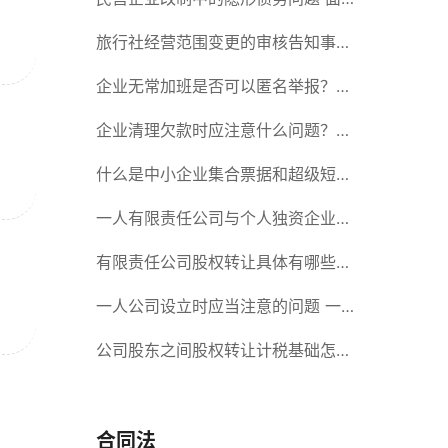
对隐形债务问题应该如何解决？
旅行社经营范围变更的审核告知事项
旅游业的发展现状和趋势
企业无常加班是否可以匿名举报？强
制加班公司没有加班费怎么办？
企业清理欠款时应注意什么问题？企
业短期借款需要注意哪些事项？
什么是中小企业集合票据和超级短期
融资券？一起来了解一下吧！
一人有限责任公司与个人独资企业的
区别 这些知识你都知道吗？
有限责任公司股权转让具体有哪些形
式？来了解下这五种形式
一人公司设立时应当注意的问题 一
人公司的特征
公司股东之间股权转让计税基础怎么
确认？公司股东之间的股权转让要符
合什么要件？
合同法