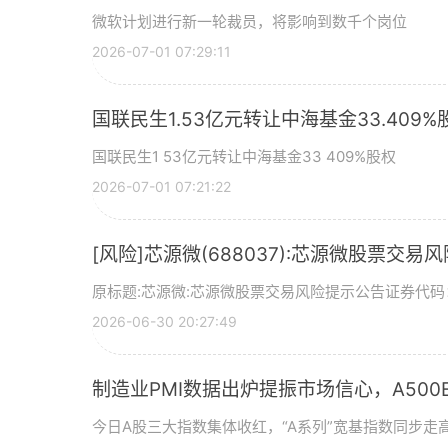
微软计划进行新一轮裁员，将影响到数千个岗位
2026-07-01 07:29:11
国联民生1.53亿元转让中海基金33.409%
国联民生1 53亿元转让中海基金33 409%股权
2026-07-01 07:21:22
[风险]芯源微(688037):芯源微股票交易
原标题:芯源微:芯源微股票交易风险提示公告证券代码：
2026-06-30 20:27:49
制造业PMI数据出炉提振市场信心，A500ET
今日A股三大指数集体收红，“A系列”宽基指数同步走高