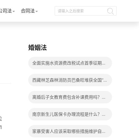
公司法
合同法
婚姻法
全面实施水资源费改税试点首季征期整
体运行平稳
西藏林芝森林消防员巴桑旺堆获全国“火
焰蓝”实战化比武两枚金牌_天天百事通
离婚后子女教育费包含补课费用吗？离
婚后子女教育费包括哪些？
南京新生儿医保卡办理流程是什么？办
讼
理新生儿医保卡需要身份证吗？ 全球微
1
家暴受害人应该采取哪些措施维护自己
动态