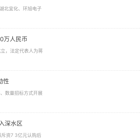
湖北宜化、环旭电子
0万人民币
成立，法定代表人为蒋
动性
率、数量招标方式开展
步入深水区
斥资7 3亿元认购后