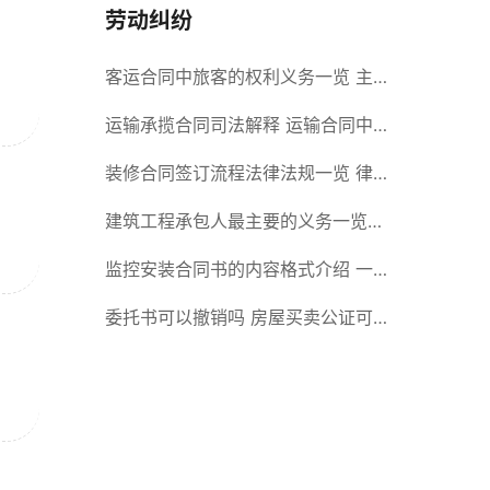
劳动纠纷
客运合同中旅客的权利义务一览 主
要包括这些内容
运输承揽合同司法解释 运输合同中
承运人的义务有哪些
装修合同签订流程法律法规一览 律
师解答
建筑工程承包人最主要的义务一览
承包合同内容介绍
监控安装合同书的内容格式介绍 一
般包括这些条款
委托书可以撤销吗 房屋买卖公证可
否撤销