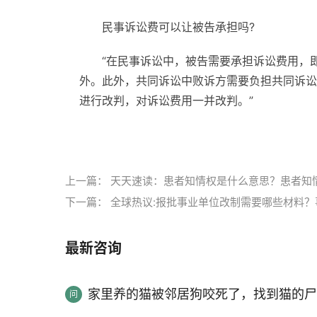
民事诉讼费可以让被告承担吗?
“在民事诉讼中，被告需要承担诉讼费用，
外。此外，共同诉讼中败诉方需要负担共同诉讼
进行改判，对诉讼费用一并改判。”
标签：
民事诉讼费一般由谁承担
民事诉讼费
民
上一篇：
天天速读：患者知情权是什么意思？患者知
下一篇：
全球热议:报批事业单位改制需要哪些材料
最新咨询
家里养的猫被邻居狗咬死了，找到猫的尸